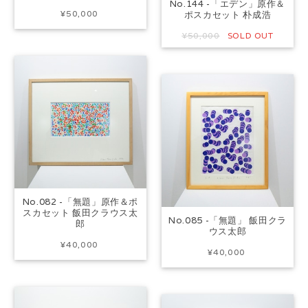
No.144 -「エデン」原作＆
¥50,000
ポスカセット 朴成浩
¥50,000
SOLD OUT
No.082 -「無題」原作＆ポ
スカセット 飯田クラウス太
No.085 -「無題」 飯田クラ
郎
ウス太郎
¥40,000
¥40,000