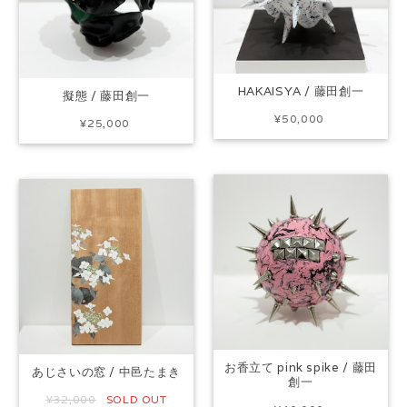
HAKAISYA / 藤田創一
擬態 / 藤田創一
¥50,000
¥25,000
お香立て pink spike / 藤田
あじさいの窓 / 中邑たまき
創一
¥32,000
SOLD OUT