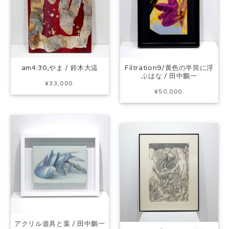
am4:30,やま / 鈴木大這
Filtration9/黄色の半筒に浮
ぶはな / 田中鵬一
¥33,000
¥50,000
アクリル遊具と葉 / 田中鵬一