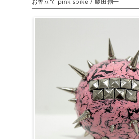
お香立て pink spike / 藤田創一