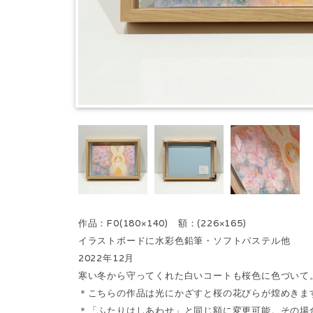
作品：F0(180×140) 額：(226×165)
イラストボードに水彩色鉛筆・ソフトパステル他
2022年12月
寒い冬から守ってくれた白いコートも桜色に色づいて
＊こちらの作品は光にかざすと桜の花びらが煌めきま
＊「ふたりはしあわせ」と同じ額に変更可能。その場合は