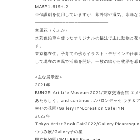
MA5P1-619H-2
※保護剤を使用していますが、紫外線や湿気、水滴な
────────────────────────
空風花（くふか）
水彩色鉛筆を使ったオリジナルの描法で主に動物と花
す。
東京都在住。子育ての傍らイラスト・デザインの仕事
して現在の画風で活動を開始。一枚の絵から物語を感
<主な展示歴>
2021年
BUNGEI Art Life Museum 2021/東京交通会館
あたらしく、and continue…/バロンデッセ ラテ
幸せの花園/Gallery IYN,Creation Cafe IYN
2022年
Tokyo Artist Book Fair2022/Gallery Picaresque
つつみ展/Gallery子の星
国立植物園/GALLERY Kunitachi