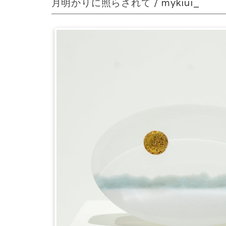
月明かりに照らされて / mykiui_