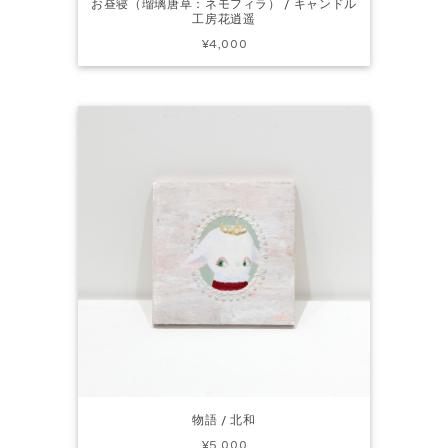
お昼寝（瑠璃唐草：ネモフィラ） / キャンドル
工房花逍遥
¥4,000
物語 / 北和
¥5,000