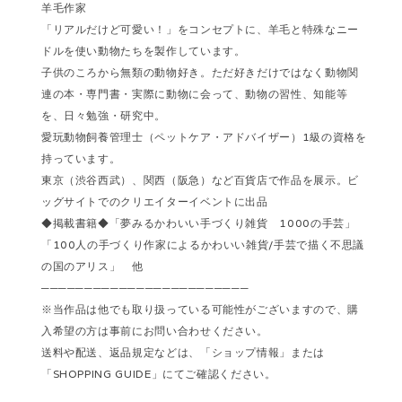
羊毛作家
「リアルだけど可愛い！」をコンセプトに、羊毛と特殊なニー
ドルを使い動物たちを製作しています。
子供のころから無類の動物好き。ただ好きだけではなく動物関
連の本・専門書・実際に動物に会って、動物の習性、知能等
を、日々勉強・研究中。
愛玩動物飼養管理士（ペットケア・アドバイザー）1級の資格を
持っています。
東京（渋谷西武）、関西（阪急）など百貨店で作品を展示。ビ
ッグサイトでのクリエイターイベントに出品
◆掲載書籍◆「夢みるかわいい手づくり雑貨 1000の手芸」
「100人の手づくり作家によるかわいい雑貨/手芸で描く不思議
の国のアリス」 他
────────────────────────
※当作品は他でも取り扱っている可能性がございますので、購
入希望の方は事前にお問い合わせください。
送料や配送、返品規定などは、「ショップ情報」または
「SHOPPING GUIDE」にてご確認ください。