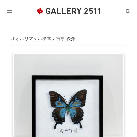
オオルリアゲハ標本 / 宮原 俊介